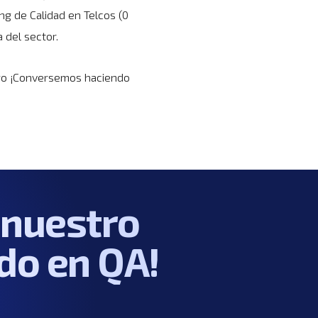
ng de Calidad en Telcos (0
 del sector.
go
¡Conversemos haciendo
 nuestro 
do en QA!