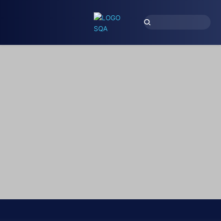
TotalSQA
Unidad de negocio de SQA para empresas con 
alta 
transaccionalidad.
 Habilitamos el aseguramiento de 
calidad de los proyectos tecnológicos a través de un 
portafolio ágil, 
excelencia técnica y metodológica
, con 
amplia experiencia por industria, mejorando la eficiencia del 
servicio. 