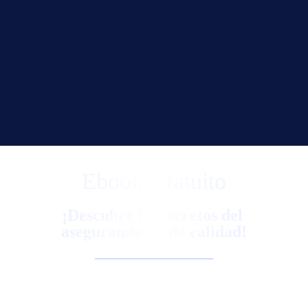
Ebook Gratuito
¡Descubre los secretos del 
aseguramiento de calidad!
Conoce cómo garantizar operaciones fluidas, maximizar la 
eficiencia y asegurar la satisfacción del cliente en entornos de alta 