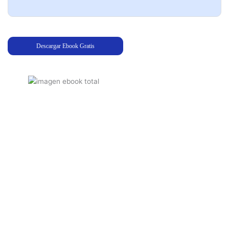
Acepto la política de datos de SQA
Descargar Ebook Gratis
Descarga ahora nuestro ebook y comienza tu 