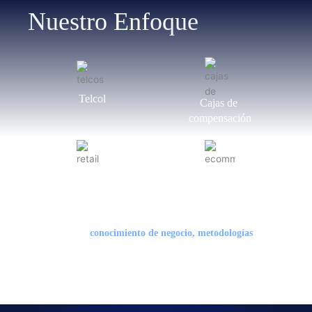
Nuestro Enfoque
Telcol
Cajas de 
compensación
Retails
E-commerce
Impulsamos la evolución tecnológica de nuestros clientes, 
mediante la alta experiencia por industria, con un portafolio y 
equipo líder en 
conocimiento de negocio, metodologías
,
desarrollo y respuesta ágil de proyectos de transformación 
digital.