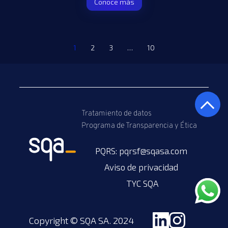
Conoce más
1
2
3
…
10
Tratamiento de datos
Programa de Transparencia y Ética
PQRS: 
pqrsf@sqasa.com
Aviso de privacidad 
TYC SQA
Copyright © SQA SA. 2024